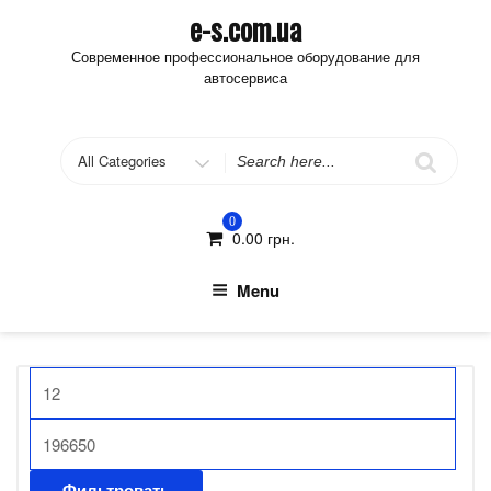
Skip
e-s.com.ua
to
Современное профессиональное оборудование для
content
автосервиса
Search
for
0
0.00
грн.
Menu
Фильтровать