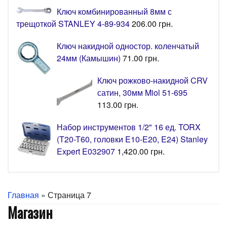
Ключ комбинированный 8мм с
трещоткой STANLEY 4-89-934
206.00
грн.
Ключ накидной одностор. коленчатый
24мм (Камышин)
71.00
грн.
Ключ рожково-накидной CRV
сатин, 30мм Miol 51-695
113.00
грн.
Набор инструментов 1/2" 16 ед. TORX
(T20-T60, головки E10-E20, E24) Stanley
Expert E032907
1,420.00
грн.
Главная
» Страница 7
Магазин