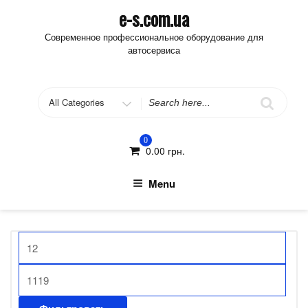
Skip
e-s.com.ua
to
Современное профессиональное оборудование для
content
автосервиса
Search
for
0
0.00
грн.
Menu