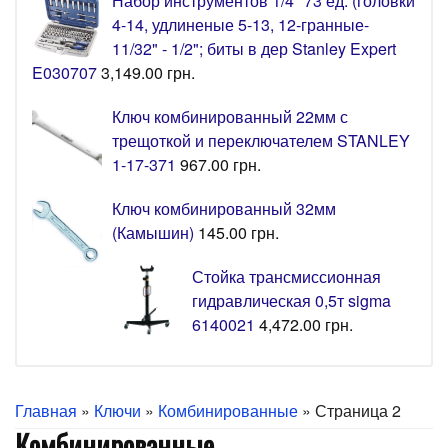
Набор инструментов 1/4" 73 ед. (головки
4-14, удлиненые 5-13, 12-гранные-
11/32" - 1/2"; биты в дер Stanley Expert
E030707
3,149.00
грн.
Ключ комбинированный 22мм с
трещоткой и переключателем STANLEY
1-17-371
967.00
грн.
Ключ комбинированный 32мм
(Камышин)
145.00
грн.
Стойка трансмиссионная
гидравлическая 0,5т sigma
6140021
4,472.00
грн.
Главная
»
Ключи
»
Комбинированные
» Страница 2
Комбинированные