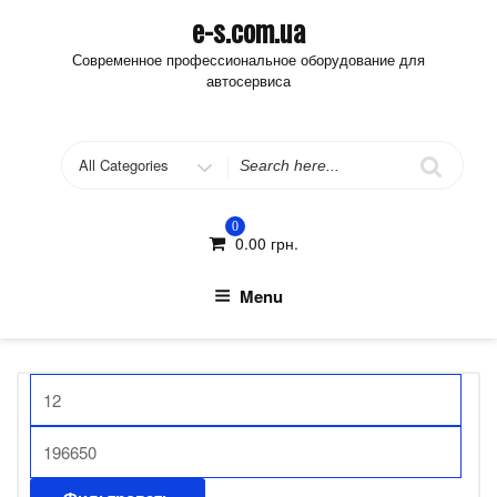
Skip
e-s.com.ua
to
Современное профессиональное оборудование для
content
автосервиса
Search
for
0
0.00
грн.
Menu