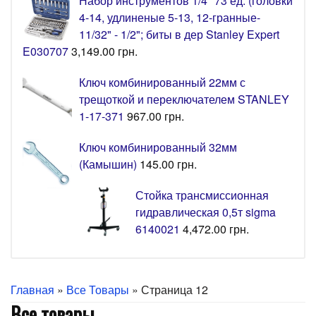
Набор инструментов 1/4" 73 ед. (головки
4-14, удлиненые 5-13, 12-гранные-
11/32" - 1/2"; биты в дер Stanley Expert
E030707
3,149.00
грн.
Ключ комбинированный 22мм с
трещоткой и переключателем STANLEY
1-17-371
967.00
грн.
Ключ комбинированный 32мм
(Камышин)
145.00
грн.
Стойка трансмиссионная
гидравлическая 0,5т sigma
6140021
4,472.00
грн.
Главная
»
Все Товары
» Страница 12
Все товары