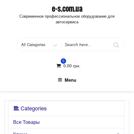
Skip
e-s.com.ua
to
Современное профессиональное оборудование для
content
автосервиса
Search
for
0
0.00
грн.
Menu
Categories
Все Товары