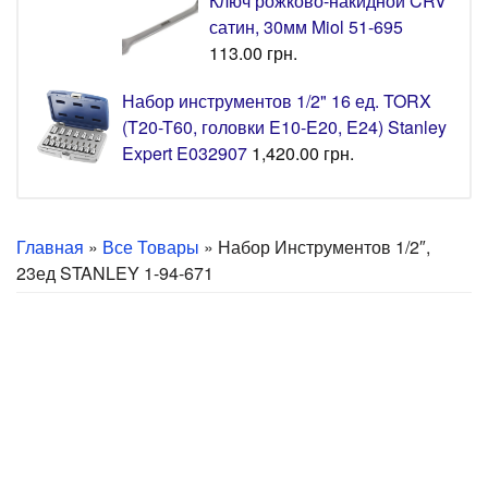
Ключ рожково-накидной CRV
сатин, 30мм Miol 51-695
113.00
грн.
Набор инструментов 1/2" 16 ед. TORX
(T20-T60, головки E10-E20, E24) Stanley
Expert E032907
1,420.00
грн.
Главная
»
Все Товары
» Набор Инструментов 1/2″,
23ед STANLEY 1-94-671