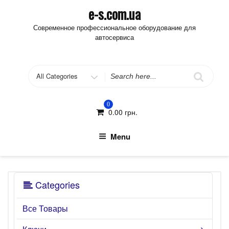
Skip
e-s.com.ua
to
Современное профессиональное оборудование для
content
автосервиса
Search
for
0
0.00
грн.
Menu
Categories
Все Товары