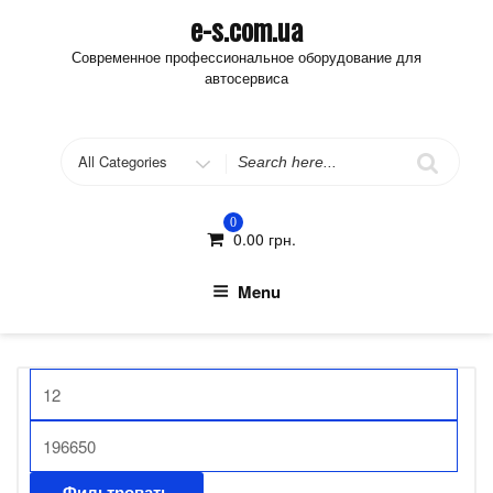
Skip
e-s.com.ua
to
Современное профессиональное оборудование для
content
автосервиса
Search
for
0
0.00
грн.
Menu
Фильтровать