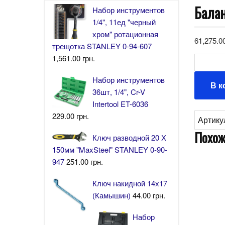
Балан
Набор инструментов
1/4", 11ед "черный
хром" ротационная
61,275.0
трещотка STANLEY 0-94-607
1,561.00
грн.
Количе
Набор инструментов
В к
36шт, 1/4", Cr-V
Intertool ET-6036
229.00
грн.
Артику
Похож
Ключ разводной 20 Х
150мм "MaxSteel" STANLEY 0-90-
947
251.00
грн.
Ключ накидной 14х17
(Камышин)
44.00
грн.
Набор