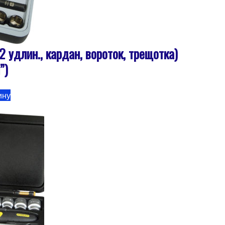
 удлин., кардан, вороток, трещотка)
”)
ину