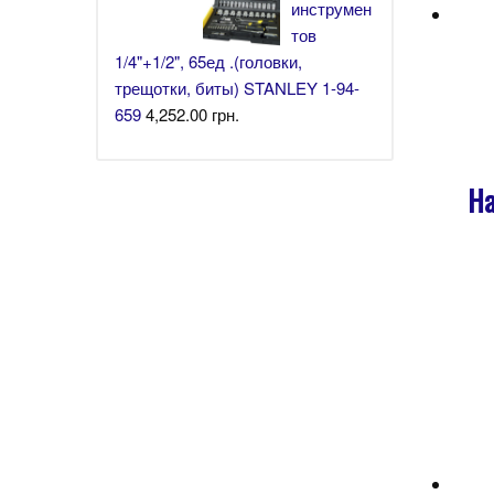
инструмен
тов
1/4"+1/2", 65ед .(головки,
трещотки, биты) STANLEY 1-94-
659
4,252.00
грн.
На