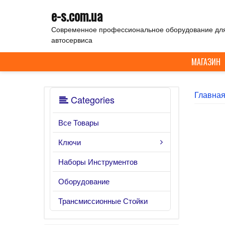
Skip
e-s.com.ua
to
content
Современное профессиональное оборудование дл
автосервиса
МАГАЗИН
Главна
Categories
Все Товары
Ключи
Наборы Инструментов
Оборудование
Трансмиссионные Стойки