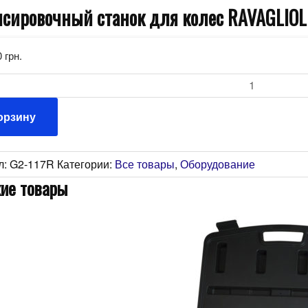
сировочный станок для колес RAVAGLIOLI G
0
грн.
ство
орзину
л:
G2-117R
Категории:
Все товары
,
Оборудование
ие товары