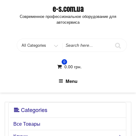
Skip
e-s.com.ua
to
Современное профессиональное оборудование для
content
автосервиса
Search
for
0
0.00
грн.
Menu
Categories
Все Товары