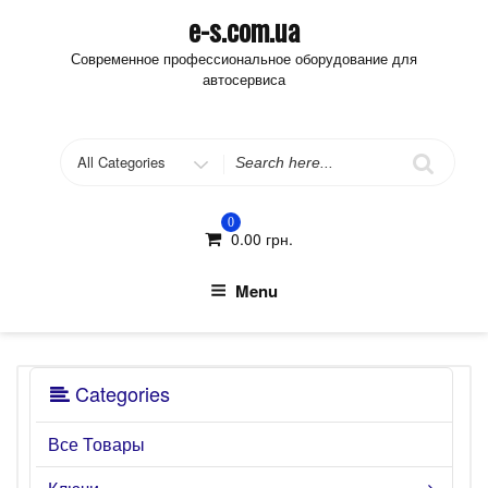
Skip
e-s.com.ua
to
Современное профессиональное оборудование для
content
автосервиса
Search
for
0
0.00
грн.
Menu
Categories
Все Товары