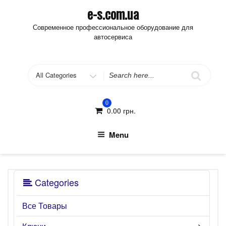
Skip
e-s.com.ua
to
Современное профессиональное оборудование для
content
автосервиса
Search
for
0
0.00
грн.
Menu
Categories
Все Товары