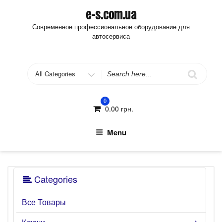
Skip
e-s.com.ua
to
Современное профессиональное оборудование для
content
автосервиса
Search
for
0
0.00
грн.
Menu
Categories
Все Товары